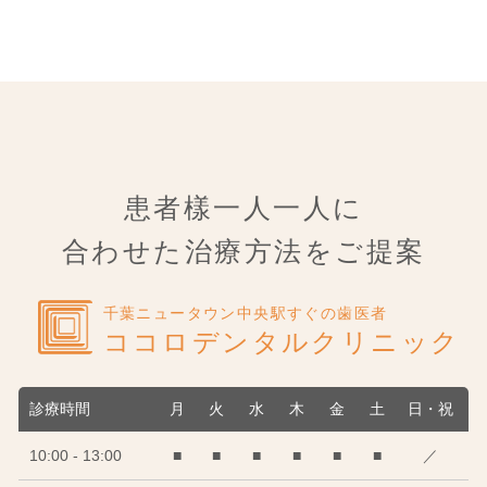
患者樣一人一人に
合わせた治療方法をご提案
千葉ニュータウン中央駅すぐの歯医者
ココロデンタルクリニック
診療時間
月
火
水
木
金
土
日・祝
10:00 - 13:00
■
■
■
■
■
■
／