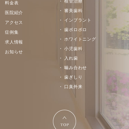
・ 根管治療
料金表
・ 審美歯科
医院紹介
・ インプラント
アクセス
・ 歯ボロボロ
症例集
・ ホワイトニング
求人情報
・ 小児歯科
お知らせ
・ 入れ歯
・ 噛み合わせ
・ 歯ぎしり
・ 口臭外来